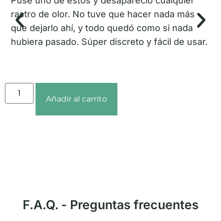
Puse uno de estos y desapareció cualquier
Lo
rastro de olor. No tuve que hacer nada más
pi
que dejarlo ahí, y todo quedó como si nada
ba
hubiera pasado. Súper discreto y fácil de usar.
co
co
Añadir al carrito
F.A.Q. - Preguntas frecuentes