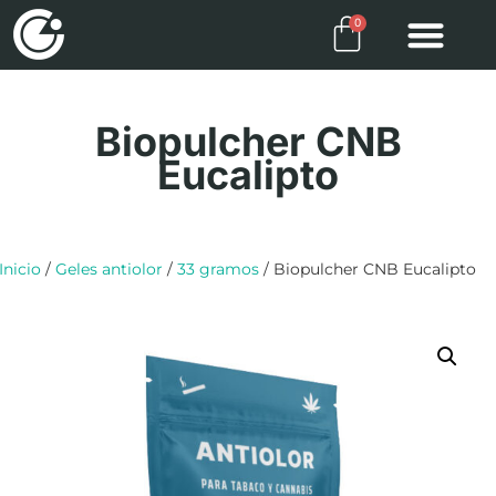
0
Quiénes somos
Biopulcher CNB
Biopulcher PRO
Biopulcher MAX
Biopulcher CNB
Eucalipto
Inicio
/
Geles antiolor
/
33 gramos
/ Biopulcher CNB Eucalipto